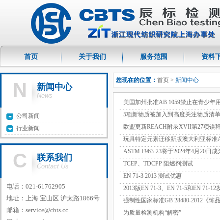
首页
关于我们
服务范围
资料
您现在的位置：
首页
>
新闻中心
N
新闻中心
News
美国加州批准AB 1059禁止在青
5项新物质被加入到高度关注物质清单，
公司新闻
欧盟更新REACH附录XVII第27项镍释
行业新闻
玩具特定元素迁移新版澳大利亚标准AS/NZS I
ASTM F963-23将于2024年4月20
C
联系我们
TCEP、TDCPP 阻燃剂测试
Contact Us
EN 71-3 2013 测试优惠
电话：021-61762905
2013版EN 71-3、EN 71-5和EN 71-1
地址：上海 宝山区 沪太路1866号
强制性国家标准GB 28480-2012
邮箱：
service@cbts.cc
为质量检测机构“解密”