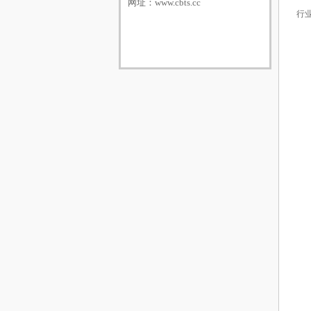
网址：
www.cbts.cc
行