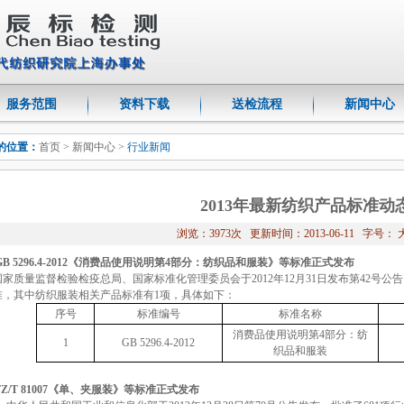
服务范围
资料下载
送检流程
新闻中心
的位置：
首页
>
新闻中心
>
行业新闻
2013年最新纺织产品标准动
浏览：3973次 更新时间：2013-06-11 字号：
GB 5296.4-2012
《消费品使用说明
第
4
部分：纺织品和服装》等标准正式发布
国家质量监督检验检疫总局、国家标准化管理委员会于
2012
年
12
月
31
日
发布第
42
号公告
准，其中纺织服装相关产品标准有
1
项，具体如下：
序号
标准编号
标准名称
消费品使用说明
第
4
部分：纺
1
GB 5296.4-2012
织品和服装
FZ/T 81007
《单、夹服装》等标准正式发布