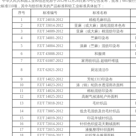
中华人民共和国工业和信息化部于
2012
年
12
月
28
日第
70
号公告发布，批准了
681
项行
业标准
110
项，其中与纺织有关的产品标准和轻工业标准具体如下：
序号
标准编号
标准名称
1
FZ/T 24018-2012
精梳毛麻织品
2
FZ/T 33014-2012
亚麻（或大麻）涤纶混纺本色布
3
FZ/T 34009-2012
亚麻（或大麻）棉混纺印染布
4
FZ/T 34001-2012
苎麻印染布
5
FZ/T 34004-2012
涤麻（苎麻）混纺印染布
6
FZ/T 43008-2012
和服绸
7
FZ/T 61007-2012
家用纺织品
超细纤维毯
8
FZ/T 62021-2012
厨浴清洁巾
9
FZ/T 14022-2012
芳纶
1313
印染布
10
FZ/T 14023-2012
涤（锦）纶防水透湿雨衣面料
11
FZ/T 14024-2012
棉粘混纺印染布
12
FZ/T 14025-2012
高耐气候涤纶户外面料
13
FZ/T 73018-2012
毛针织品
14
FZ/T 73005-2012
低含毛混纺及仿毛针织品
15
FZ/T 24019-2012
印花羊绒针织品
16
FZ/T 72014-2012
针织色织提花天鹅绒面料
17
FZ/T 72015-2012
液氨整理针织面料
18
FZ/T 72016-2012
针织复合服用面料