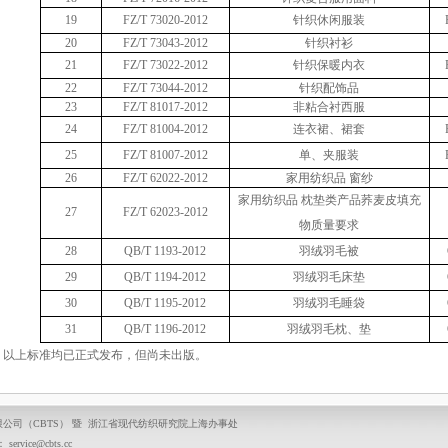
19
FZ/T 73020-2012
针织休闲服装
20
FZ/T 73043-2012
针织衬衫
21
FZ/T 73022-2012
针织保暖内衣
22
FZ/T 73044-2012
针织配饰品
23
FZ/T 81017-2012
非粘合衬西服
24
FZ/T 81004-2012
连衣裙、裙套
25
FZ/T 81007-2012
单、夹服装
26
FZ/T 62022-2012
家用纺织品
窗纱
家用纺织品 枕垫类产品荞麦皮填充
27
FZ/T 62023-2012
物质量要求
28
QB/T 1193-2012
羽绒羽毛被
29
QB/T 1194-2012
羽绒羽毛床垫
30
QB/T 1195-2012
羽绒羽毛睡袋
31
QB/T 1196-2012
羽绒羽毛枕、垫
：以上标准均已正式发布，但尚未出版。
公司（CBTS） 暨 浙江省现代纺织研究院上海办事处
rvice@cbts.cc