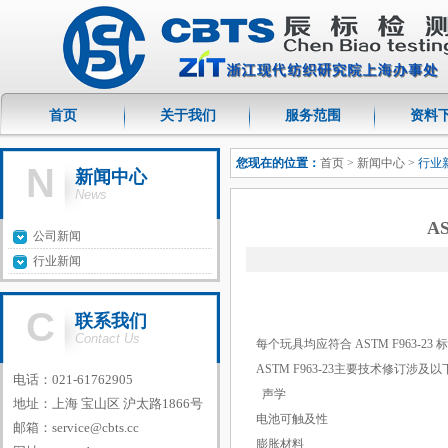
首页
关于我们
服务范围
资料
您现在的位置：
首页
>
新闻中心
>
行业
N
新闻中心
News
A
公司新闻
行业新闻
C
联系我们
Contact Us
每个玩具均应符合 ASTM F963-23
ASTM F963-23主要技术修订涉及
电话：021-61762905
声学
地址：上海 宝山区 沪太路1866号
电池可触及性
邮箱：
service@cbts.cc
膨胀材料